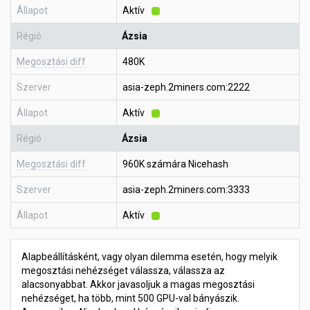
Állapot
Aktív
Régió
Ázsia
Megosztási diff
480K
Szerver
asia-zeph.2miners.com:2222
Állapot
Aktív
Régió
Ázsia
Megosztási diff
960K számára Nicehash
Szerver
asia-zeph.2miners.com:3333
Állapot
Aktív
Alapbeállításként, vagy olyan dilemma esetén, hogy melyik
megosztási nehézséget válassza, válassza az
alacsonyabbat. Akkor javasoljuk a magas megosztási
nehézséget, ha több, mint 500 GPU-val bányászik.