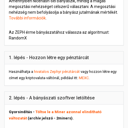
Amennyiben Nicehash-sel bányászik, mindig a magas
megosztási nehézséget célszerű választani. A megosztási
nehézség nem befolyásolja a bányász jutalmának mértékét.
További információk
.
Az ZEPH érme bányászatához válassza az algoritmust:
RandomX
1. lépés - Hozzon létre egy pénztárcát
Használhatja a
hivatalos Zephyr pénztárcát
vagy hozzon létre egy
címet egy kriptovaluta-váltónál, például itt:
MEXC
.
2. lépés - A bányászati szoftver letöltése
Gyorsindítás -
Töltse le a Miner azonnal elindítható
változatát
(archív jelszó - 2miners).