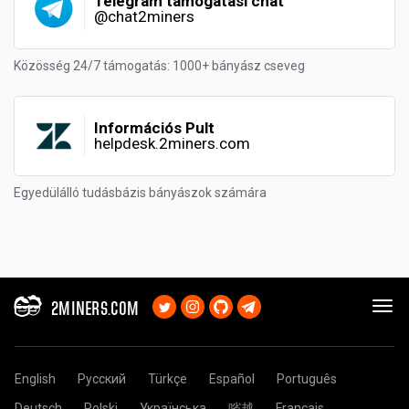
Telegram támogatási chat
@chat2miners
Közösség 24/7 támogatás: 1000+ bányász cseveg
Információs Pult
helpdesk.2miners.com
Egyedülálló tudásbázis bányászok számára
2MINERS.COM
English
Русский
Türkçe
Español
Português
Deutsch
Polski
Українська
㗂越
Français