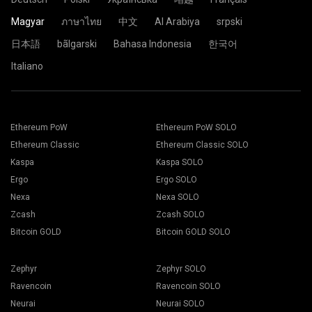
Magyar
ภาษาไทย
中文
Al Arabiya
srpski
日本語
bãlgarski
Bahasa Indonesia
한국어
Italiano
Ethereum PoW
Ethereum PoW SOLO
Ethereum Classic
Ethereum Classic SOLO
Kaspa
Kaspa SOLO
Ergo
Ergo SOLO
Nexa
Nexa SOLO
Zcash
Zcash SOLO
Bitcoin GOLD
Bitcoin GOLD SOLO
Zephyr
Zephyr SOLO
Ravencoin
Ravencoin SOLO
Neurai
Neurai SOLO