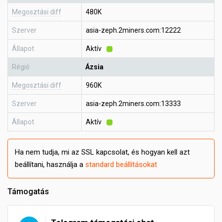
Megosztási diff
480K
Szerver
asia-zeph.2miners.com:12222
Állapot
Aktív
Régió
Ázsia
Megosztási diff
960K
Szerver
asia-zeph.2miners.com:13333
Állapot
Aktív
Ha nem tudja, mi az SSL kapcsolat, és hogyan kell azt
beállítani, használja a
standard beállításokat
Támogatás