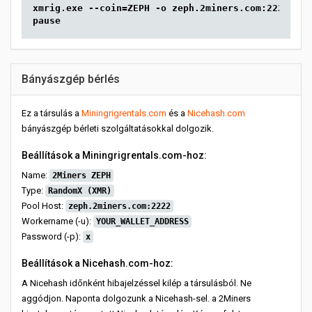
xmrig.exe --coin=ZEPH -o zeph.2miners.com:2222 -u 
pause
Bányászgép bérlés
Ez a társulás a
Miningrigrentals.com
és a
Nicehash.com
bányászgép bérleti szolgáltatásokkal dolgozik.
Beállítások a Miningrigrentals.com-hoz:
Name:
2Miners ZEPH
Type:
RandomX (XMR)
Pool Host:
zeph.2miners.com:2222
Workername (-u):
YOUR_WALLET_ADDRESS
Password (-p):
x
Beállítások a Nicehash.com-hoz:
A Nicehash időnként hibajelzéssel kilép a társulásból. Ne
aggódjon. Naponta dolgozunk a Nicehash-sel. a 2Miners