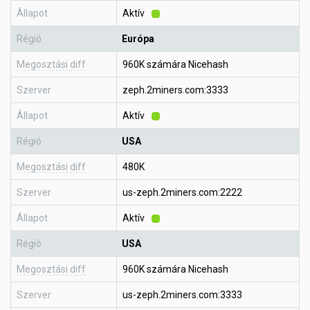
Állapot
Aktív
Régió
Európa
Megosztási diff
960K számára Nicehash
Szerver
zeph.2miners.com:3333
Állapot
Aktív
Régió
USA
Megosztási diff
480K
Szerver
us-zeph.2miners.com:2222
Állapot
Aktív
Régió
USA
Megosztási diff
960K számára Nicehash
Szerver
us-zeph.2miners.com:3333