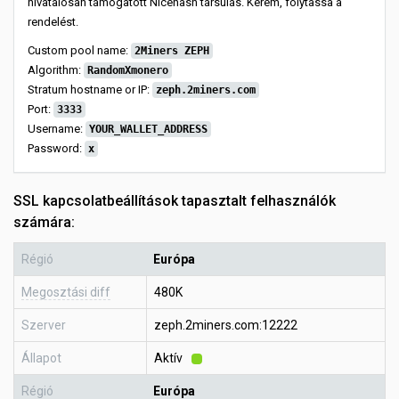
hivatalosan támogatott Nicehash társulás. Kérem, folytassa a
rendelést.
Custom pool name:
2Miners ZEPH
Algorithm:
RandomXmonero
Stratum hostname or IP:
zeph.2miners.com
Port:
3333
Username:
YOUR_WALLET_ADDRESS
Password:
x
SSL kapcsolatbeállítások tapasztalt felhasználók
számára:
Régió
Európa
Megosztási diff
480K
Szerver
zeph.2miners.com:12222
Állapot
Aktív
Régió
Európa