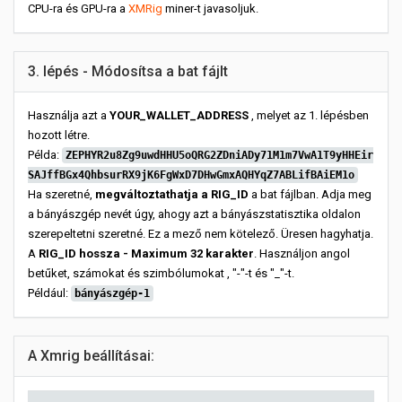
CPU-ra és GPU-ra a
XMRig
miner-t javasoljuk.
3. lépés - Módosítsa a bat fájlt
Használja azt a
YOUR_WALLET_ADDRESS
, melyet az 1. lépésben
hozott létre.
Példa:
ZEPHYR2u8Zg9uwdHHU5oQRG2ZDniADy71M1m7VwA1T9yHHEir
SAJffBGx4QhbsurRX9jK6FgWxD7DHwGmxAQHYqZ7ABLifBAiEM1o
Ha szeretné,
megváltoztathatja a RIG_ID
a bat fájlban. Adja meg
a bányászgép nevét úgy, ahogy azt a bányászstatisztika oldalon
szerepeltetni szeretné. Ez a mező nem kötelező. Üresen hagyhatja.
A
RIG_ID hossza - Maximum 32 karakter
. Használjon angol
betűket, számokat és szimbólumokat , "-"-t és "_"-t.
Például:
bányászgép-1
A Xmrig beállításai: