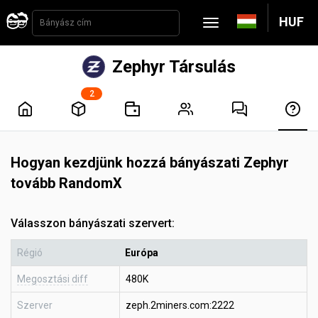
HUF
Zephyr Társulás
2
Hogyan kezdjünk hozzá bányászati Zephyr
tovább RandomX
Válasszon bányászati szervert:
Régió
Európa
Megosztási diff
480K
Szerver
zeph.2miners.com:2222