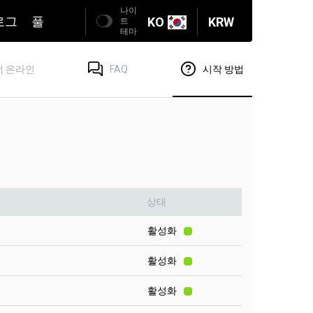
나이
로그
풀
KO
KRW
트
테마
 온라인
FAQ
시작 방법
상태
활성화
활성화
활성화