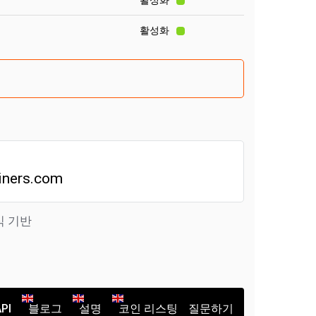
활성화
활성화
iners.com
식 기반
PI
블로그
설명
코인 리스팅
질문하기