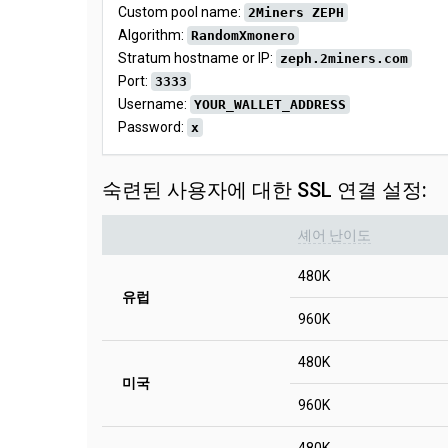
Custom pool name:
2Miners ZEPH
Algorithm:
RandomXmonero
Stratum hostname or IP:
zeph.2miners.com
Port:
3333
Username:
YOUR_WALLET_ADDRESS
Password:
x
숙련된 사용자에 대한 SSL 연결 설정:
셰어 난이도
480K
유럽
960K
480K
미국
960K