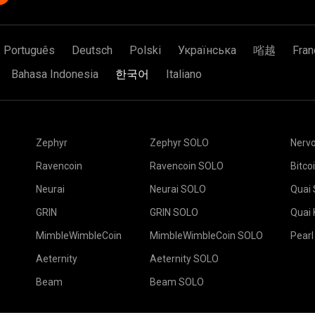
Português
Deutsch
Polski
Українська
㗂越
Fran
Bahasa Indonesia
한국어
Italiano
Zephyr
Zephyr SOLO
Nerv
Ravencoin
Ravencoin SOLO
Bitco
Neurai
Neurai SOLO
Quai
GRIN
GRIN SOLO
Quai
MimbleWimbleCoin
MimbleWimbleCoin SOLO
Pearl
Aeternity
Aeternity SOLO
Beam
Beam SOLO