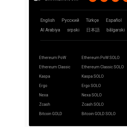
English
Русский
Türkçe
Español
Al Arabiya
srpski
日本語
bãlgarski
Ethereum PoW
Ethereum PoW SOLO
Ethereum Classic
Ethereum Classic SOLO
Kaspa
Kaspa SOLO
Ergo
Ergo SOLO
Nexa
Nexa SOLO
Zcash
Zcash SOLO
Bitcoin GOLD
Bitcoin GOLD SOLO