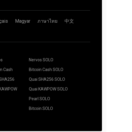
çais
Magyar
ภาษาไทย
中文
os
Nervos SOLO
in Cash
Bitcoin Cash SOLO
 SHA256
Quai SHA256 SOLO
 KAWPOW
Quai KAWPOW SOLO
Pearl SOLO
Bitcoin SOLO