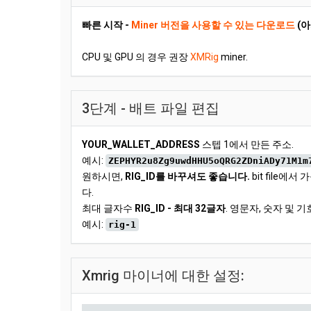
빠른 시작 -
Miner 버전을 사용할 수 있는 다운로드
(아
CPU 및 GPU 의 경우 권장
XMRig
miner.
3단계 - 배트 파일 편집
YOUR_WALLET_ADDRESS
스텝 1에서 만든 주소.
예시:
ZEPHYR2u8Zg9uwdHHU5oQRG2ZDniADy71M1m
원하시면,
RIG_ID를 바꾸셔도 좋습니다.
bit file
다.
최대 글자수
RIG_ID - 최대 32글자
. 영문자, 숫자 및 기호 사
예시:
rig-1
Xmrig 마이너에 대한 설정: