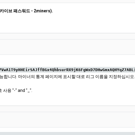
카이브 패스워드 - 2miners).
7VwA1T9yHHEirSAJffBGx4QhbsurRX9jK6FgWxD7DHwGmxAQHYqZ7ABL
에서 가능합니다. 마이너의 통계 페이지에 표시할 대로 리그 이름을 지정하십시오
용 "-" and "_".